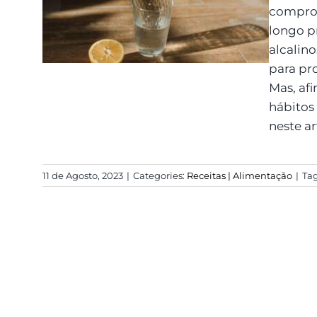
e Hábitos para uma
comprom
Vida Mais Alcalina
longo pr
alcalin
para pr
Mas, af
hábitos
neste ar
11 de Agosto, 2023
|
Categories:
Receitas | Alimentação
|
Ta