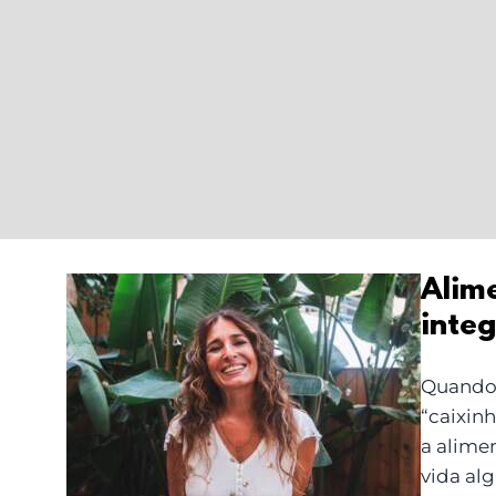
Alim
inte
Alimentação e
emoção: a abordagem
Quando 
integrativa de Eunice
“caixin
Van Uden
a alimen
vida al