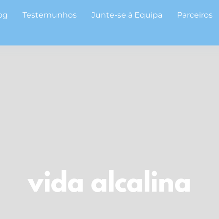
og
Testemunhos
Junte-se à Equipa
Parceiros
vida alcalina