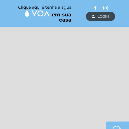
Clique aqui e tenha a água
em sua
LOGIN
casa