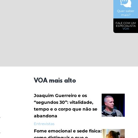
Quer saber
mais?
FALE COM UM
ESPECIALISTA
VOA
VOA mais alto
Joaquim Guerreiro e os
“segundos 30”: vitalidade,
tempo e o corpo que não se
,
abandona
Entrevistas
Fome emocional e sede física:
–
como distinguir o que o