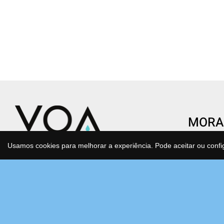
MORA
CENTR
Usamos cookies para melhorar a experiência. Pode aceitar ou confi
Condomí
Transforme o gesto de beber água
São Joã
num ato de saúde e consciência.
Estrada
Água purificada, mineralizada e
Bloco F
antioxidante que cuida de si e do
2630-17
planeta todos os dias, sem esforço.