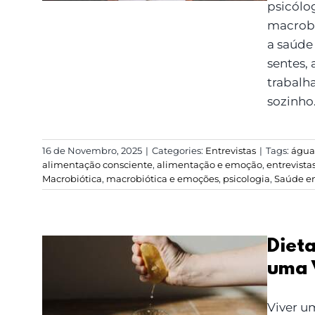
psicólo
macrobi
a saúde
sentes,
trabalh
sozinho.
16 de Novembro, 2025
|
Categories:
Entrevistas
|
Tags:
água 
alimentação consciente
,
alimentação e emoção
,
entrevista
Macrobiótica
,
macrobiótica e emoções
,
psicologia
,
Saúde e
Dieta
uma 
Dieta Alimentar, Dicas
Viver u