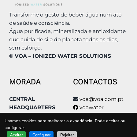
Transforme o gesto de beber água num ato
de saúde e consciência.
Água purificada, mineralizada e antioxidante
que cuida de si e do planeta todos os dias,
sem esforço.
© VOA – IONIZED WATER SOLUTIONS
MORADA
CONTACTOS
CENTRAL
voa@voa.com.pt
HEADQUARTERS
voawater
Condomínio Poly
voa_water
Usamos cookies para melhorar a experiência. Pode aceitar ou
Park, Qta São João
voa_water
configurar.
Estrada Qta De
voa
QUER SABER MAIS?
Aceitar
Configurar
Rejeitar