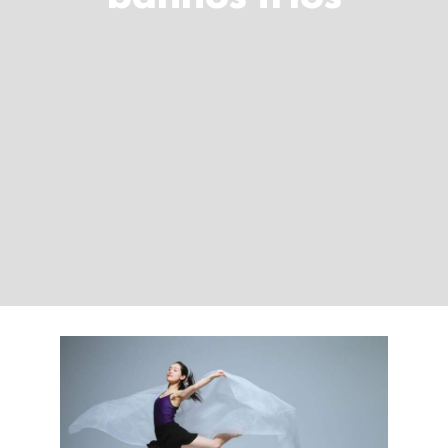
LOGIN
Carrinho
Como manter o corpo
a fluir: livros,