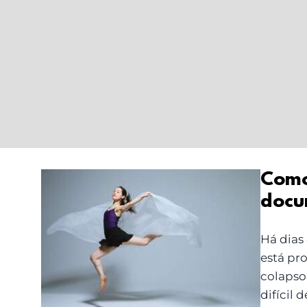
Como 
docu
Como manter o corpo
a fluir: livros,
Há dias
documentários e
está pr
pequenas práticas
colapso
difícil