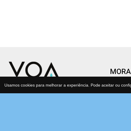
MORA
CENTR
Usamos cookies para melhorar a experiência. Pode aceitar ou confi
Condomí
Transforme o gesto de beber água
São Joã
num ato de saúde e consciência.
Estrada
Água purificada, mineralizada e
Bloco F
antioxidante que cuida de si e do
2630-17
planeta todos os dias, sem esforço.