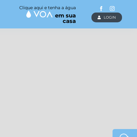
Clique aqui e tenha a água
em sua
LOGIN
casa