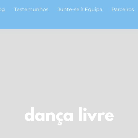
og
Testemunhos
Junte-se à Equipa
Parceiros
dança livre