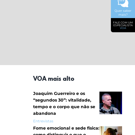
Quer saber
mais?
FALE COM UM
ESPECIALISTA
VOA
VOA mais alto
Joaquim Guerreiro e os
“segundos 30”: vitalidade,
tempo e o corpo que não se
abandona
Entrevistas
Fome emocional e sede física:
como distinguir o que o