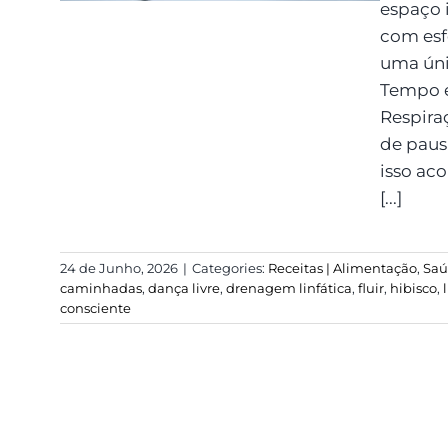
espaço 
com esf
uma úni
Tempo e
Respiraç
de pau
isso ac
[...]
24 de Junho, 2026
|
Categories:
Receitas | Alimentação
,
Sa
caminhadas
,
dança livre
,
drenagem linfática
,
fluir
,
hibisco
,
consciente