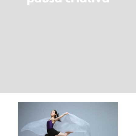
LOGIN
Carrinho
Como manter o corpo
a fluir: livros,