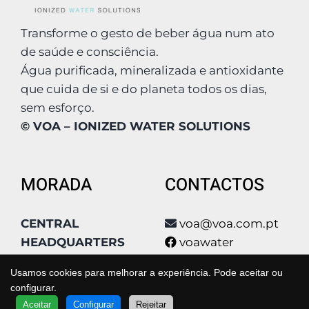
Transforme o gesto de beber água num ato
de saúde e consciência.
Água purificada, mineralizada e antioxidante
que cuida de si e do planeta todos os dias,
sem esforço.
© VOA – IONIZED WATER SOLUTIONS
MORADA
CONTACTOS
CENTRAL
voa@voa.com.pt
HEADQUARTERS
voawater
Condomínio Poly
voa_water
Usamos cookies para melhorar a experiência. Pode aceitar ou
Park, Qta São João
voa_water
configurar.
Estrada Qta De
voa
QUER SABER MAIS?
Aceitar
Configurar
Rejeitar