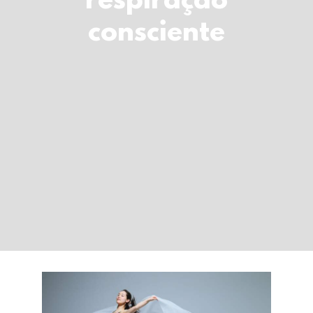
respiração
LOGIN
consciente
Carrinho