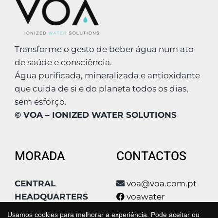
Transforme o gesto de beber água num ato
de saúde e consciência.
Água purificada, mineralizada e antioxidante
que cuida de si e do planeta todos os dias,
sem esforço.
© VOA – IONIZED WATER SOLUTIONS
MORADA
CONTACTOS
CENTRAL
voa@voa.com.pt
HEADQUARTERS
voawater
Condomínio Poly
voa_water
Usamos cookies para melhorar a experiência. Pode aceitar ou