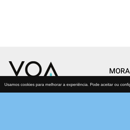
MORA
CENTR
Usamos cookies para melhorar a experiência. Pode aceitar ou confi
Condomí
Transforme o gesto de beber água
São Joã
num ato de saúde e consciência.
Estrada
Água purificada, mineralizada e
Bloco F
antioxidante que cuida de si e do
2630-17
planeta todos os dias, sem esforço.