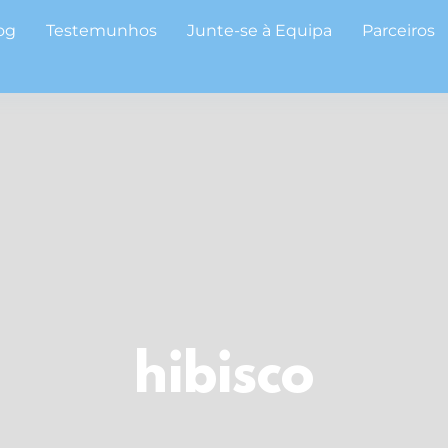
og
Testemunhos
Junte-se à Equipa
Parceiros
hibisco