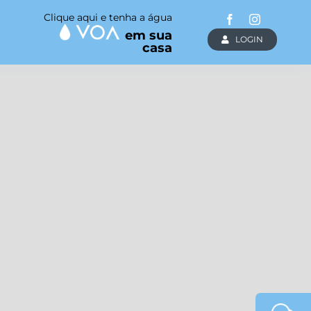
Clique aqui e tenha a água
em sua
LOGIN
casa