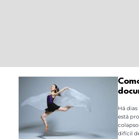
Como 
docu
Como manter o corpo
a fluir: livros,
Há dias
documentários e
está pr
pequenas práticas
colapso
difícil