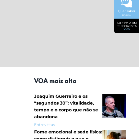
Quer saber
mais?
FALE COM UM
ESPECIALISTA
VOA
VOA mais alto
Joaquim Guerreiro e os
“segundos 30”: vitalidade,
tempo e o corpo que não se
abandona
Entrevistas
Fome emocional e sede física:
como distinguir o que o