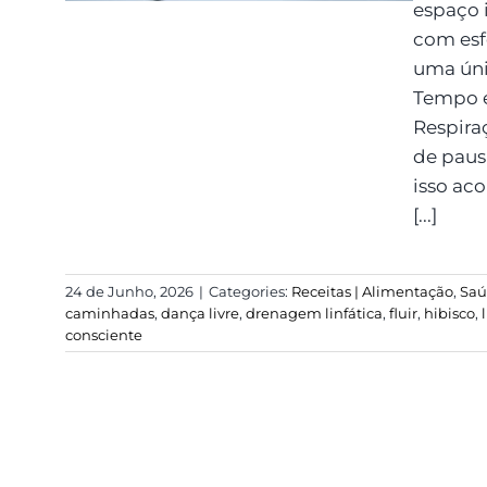
espaço 
com esf
uma úni
Tempo e
Respiraç
de pau
isso ac
[...]
24 de Junho, 2026
|
Categories:
Receitas | Alimentação
,
Sa
caminhadas
,
dança livre
,
drenagem linfática
,
fluir
,
hibisco
,
consciente