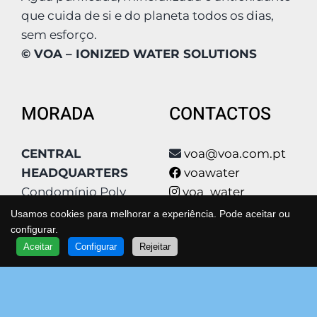
que cuida de si e do planeta todos os dias,
sem esforço.
© VOA – IONIZED WATER SOLUTIONS
MORADA
CONTACTOS
CENTRAL
voa@voa.com.pt
HEADQUARTERS
voawater
Condomínio Poly
voa_water
Park, Qta São João
voa_water
Usamos cookies para melhorar a experiência. Pode aceitar ou
Estrada Qta De
voa
configurar.
QUER SABER MAIS?
Aceitar
Configurar
Rejeitar
Matos 4
www.voa.com.pt
FALE COM UM ESPECIALISTA
VOA
Bloco F2
Spotify
2630-179 Arruda dos
263 976 161
Vinhos