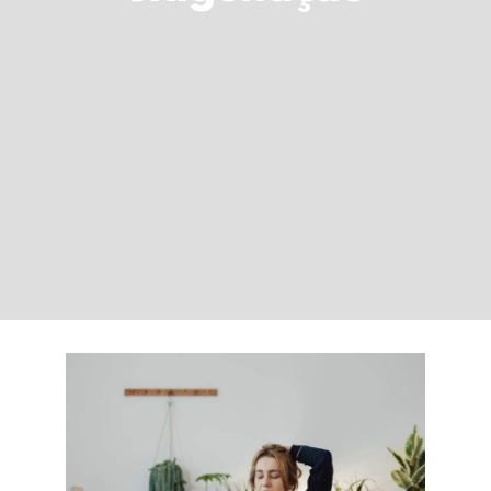
LOGIN
Carrinho
Cansaço invisível: o
que o corpo tenta dizer