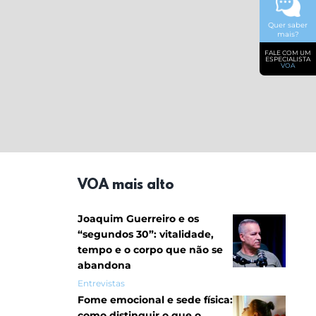
Quer saber
mais?
FALE COM UM
ESPECIALISTA
VOA
VOA mais alto
Joaquim Guerreiro e os
“segundos 30”: vitalidade,
tempo e o corpo que não se
abandona
Entrevistas
Fome emocional e sede física:
como distinguir o que o