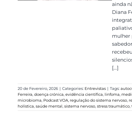
ainda n
Diana F
integra
paliativ
mulher 
sabedor
recebeu
silenci
[...]
20 de Fevereiro, 2026
|
Categories:
Entrevistas
|
Tags:
autoc
Ferreira
,
doença crónica
,
evidência científica
,
linfoma
,
medic
microbioma
,
Podcast VOA
,
regulação do sistema nervoso
,
r
holística
,
saúde mental
,
sistema nervoso
,
stress traumático
,