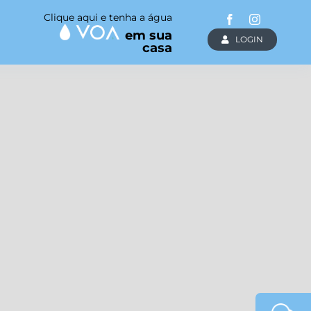
Clique aqui e tenha a água
em sua
LOGIN
casa