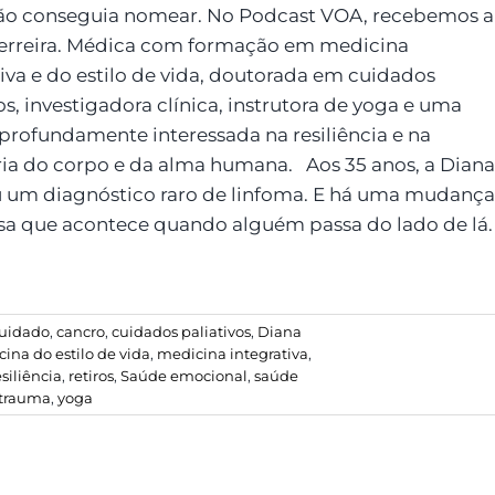
ão conseguia nomear. No Podcast VOA, recebemos a
erreira. Médica com formação em medicina
tiva e do estilo de vida, doutorada em cuidados
os, investigadora clínica, instrutora de yoga e uma
profundamente interessada na resiliência e na
ia do corpo e da alma humana. Aos 35 anos, a Diana
 um diagnóstico raro de linfoma. E há uma mudança
osa que acontece quando alguém passa do lado de lá.
uidado
,
cancro
,
cuidados paliativos
,
Diana
ina do estilo de vida
,
medicina integrativa
,
esiliência
,
retiros
,
Saúde emocional
,
saúde
trauma
,
yoga