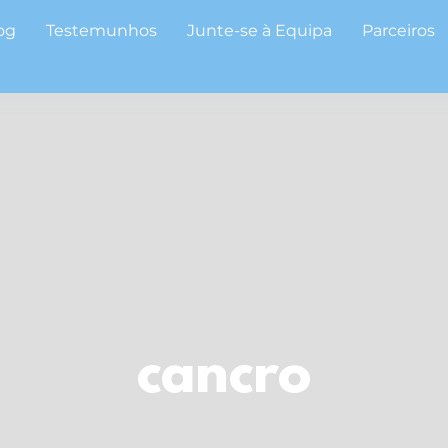
og
Testemunhos
Junte-se à Equipa
Parceiros
cancro