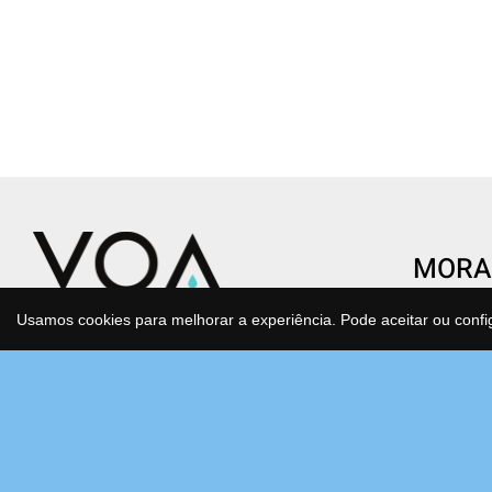
MORA
CENTR
Usamos cookies para melhorar a experiência. Pode aceitar ou confi
Condomí
Transforme o gesto de beber água
São Joã
num ato de saúde e consciência.
Estrada
Água purificada, mineralizada e
Bloco F
antioxidante que cuida de si e do
2630-17
planeta todos os dias, sem esforço.