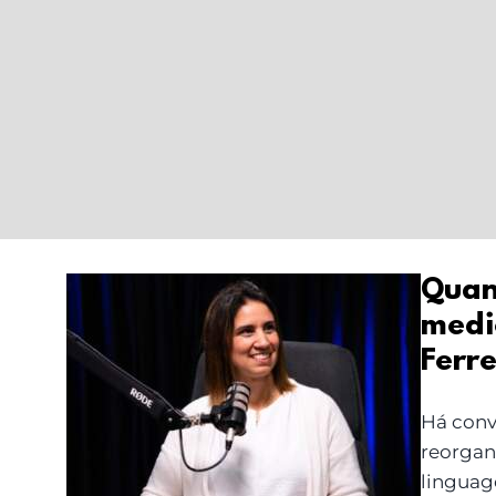
Quan
medi
Quando o corpo fala:
Ferre
trauma, cancro e
medicina integrativa
Há conv
com Diana Ferreira
reorgan
linguag