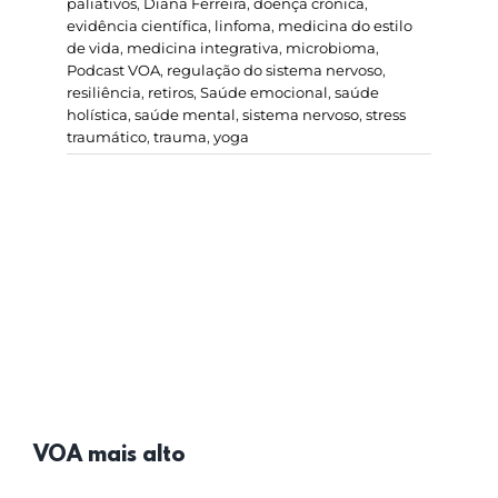
paliativos
,
Diana Ferreira
,
doença crónica
,
evidência científica
,
linfoma
,
medicina do estilo
de vida
,
medicina integrativa
,
microbioma
,
Podcast VOA
,
regulação do sistema nervoso
,
resiliência
,
retiros
,
Saúde emocional
,
saúde
holística
,
saúde mental
,
sistema nervoso
,
stress
traumático
,
trauma
,
yoga
VOA mais alto