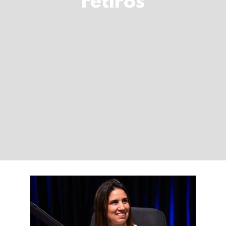
retiros
LOGIN
Carrinho
Quando o corpo fala: