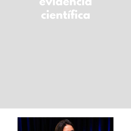
evidência
LOGIN
científica
Carrinho