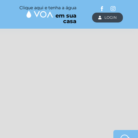
Clique aqui e tenha a água
em sua
LOGIN
casa