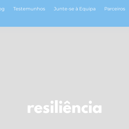
og
Testemunhos
Junte-se à Equipa
Parceiros
resiliência