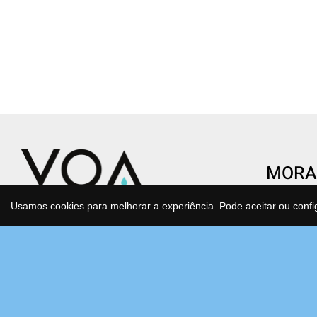
MORA
CENTR
Usamos cookies para melhorar a experiência. Pode aceitar ou confi
Condomí
Transforme o gesto de beber água
São Joã
num ato de saúde e consciência.
Estrada
Água purificada, mineralizada e
Bloco F
antioxidante que cuida de si e do
2630-17
planeta todos os dias, sem esforço.