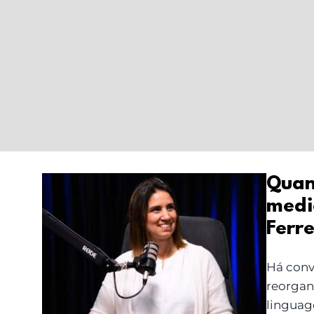
Quan
medi
Quando o corpo fala:
Ferre
trauma, cancro e
medicina integrativa
Há conv
com Diana Ferreira
reorgan
linguag