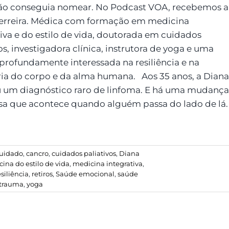
ão conseguia nomear. No Podcast VOA, recebemos a
erreira. Médica com formação em medicina
tiva e do estilo de vida, doutorada em cuidados
os, investigadora clínica, instrutora de yoga e uma
profundamente interessada na resiliência e na
ia do corpo e da alma humana. Aos 35 anos, a Diana
 um diagnóstico raro de linfoma. E há uma mudança
osa que acontece quando alguém passa do lado de lá.
uidado
,
cancro
,
cuidados paliativos
,
Diana
ina do estilo de vida
,
medicina integrativa
,
esiliência
,
retiros
,
Saúde emocional
,
saúde
trauma
,
yoga