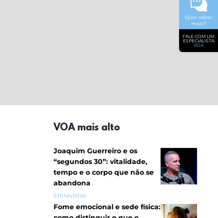
Quer saber
mais?
FALE COM UM
ESPECIALISTA
VOA
VOA mais alto
Joaquim Guerreiro e os
“segundos 30”: vitalidade,
tempo e o corpo que não se
abandona
Entrevistas
Fome emocional e sede física:
como distinguir o que o