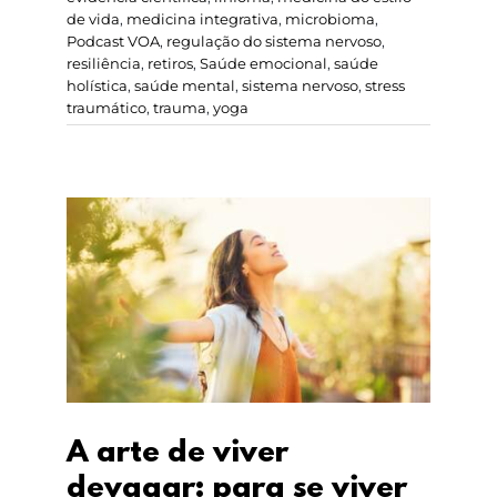
de vida
,
medicina integrativa
,
microbioma
,
Podcast VOA
,
regulação do sistema nervoso
,
resiliência
,
retiros
,
Saúde emocional
,
saúde
holística
,
saúde mental
,
sistema nervoso
,
stress
traumático
,
trauma
,
yoga
A arte de viver
devagar: para se viver
bem
A arte de viver
devagar: para se viver