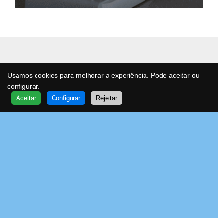
Usamos cookies para melhorar a experiência. Pode aceitar ou
configurar.
QUER SABER MAIS?
Aceitar
Configurar
Rejeitar
FALE COM UM ESPECIALISTA
VOA
Transforme o gesto de beber água num ato
de saúde e consciência.
Água purificada, mineralizada e antioxidante
que cuida de si e do planeta todos os dias,
sem esforço.
© VOA – IONIZED WATER SOLUTIONS